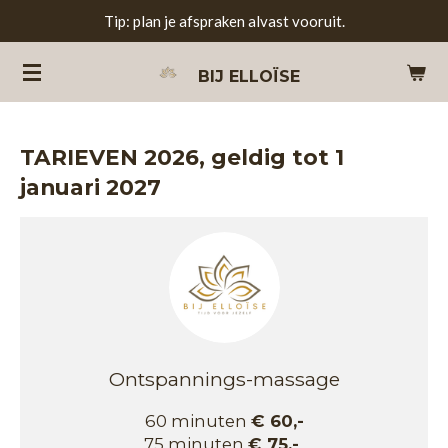
Tip: plan je afspraken alvast vooruit.
Ga
direct
BIJ
ELLOÏSE
naar
de
hoofdinhoud
TARIEVEN 2026, geldig tot 1
januari 2027
Ontspannings-massage
60 minuten
€ 60,-
75 minuten
€ 75,-