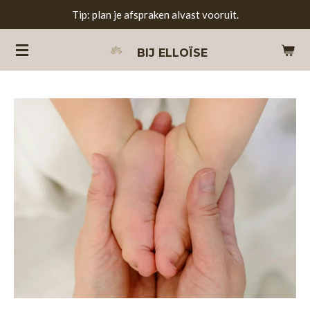
Tip: plan je afspraken alvast vooruit.
Ga
direct
BIJ
ELLOÏSE
naar
de
hoofdinhoud