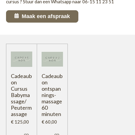
cursus ? Stuur dan een Whatsapp naar 06-15 11 23 51
Maak een afspraak
Cadeaub
Cadeaub
on
on
Cursus
ontspan
Babyma
nings-
ssage/
massage
Peuterm
60
assage
minuten
€ 125,00
€ 60,00