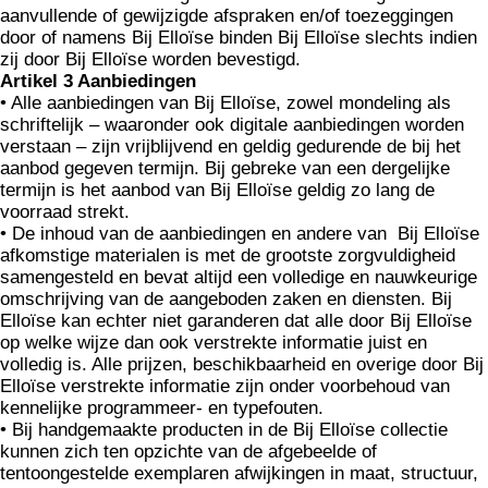
aanvullende of gewijzigde afspraken en/of toezeggingen
door of namens Bij Elloïse binden Bij Elloïse slechts indien
zij door Bij Elloïse worden bevestigd.
Artikel 3 Aanbiedingen
• Alle aanbiedingen van Bij Elloïse, zowel mondeling als
schriftelijk – waaronder ook digitale aanbiedingen worden
verstaan – zijn vrijblijvend en geldig gedurende de bij het
aanbod gegeven termijn. Bij gebreke van een dergelijke
termijn is het aanbod van Bij Elloïse geldig zo lang de
voorraad strekt.
• De inhoud van de aanbiedingen en andere van Bij Elloïse
afkomstige materialen is met de grootste zorgvuldigheid
samengesteld en bevat altijd een volledige en nauwkeurige
omschrijving van de aangeboden zaken en diensten. Bij
Elloïse kan echter niet garanderen dat alle door Bij Elloïse
op welke wijze dan ook verstrekte informatie juist en
volledig is. Alle prijzen, beschikbaarheid en overige door Bij
Elloïse verstrekte informatie zijn onder voorbehoud van
kennelijke programmeer- en typefouten.
• Bij handgemaakte producten in de Bij Elloïse collectie
kunnen zich ten opzichte van de afgebeelde of
tentoongestelde exemplaren afwijkingen in maat, structuur,