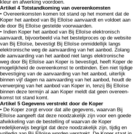
kleur en afwerking voordoen.
Artikel 4 Totstandkoming van overeenkomsten
• Overeenkomsten komen tot stand op het moment dat de
Koper het aanbod van Bij Elloïse aanvaardt en voldoet aan
de door Bij Elloïse gestelde voorwaarden.
• Indien Koper het aanbod van Bij Elloïse elektronisch
aanvaardt, bijvoorbeeld via het bestelproces op de website
van Bij Elloïse, bevestigt Bij Elloïse onmiddellijk langs
elektronische weg de aanvaarding van het aanbod. Zolang
de aanvaarding van het aanbod niet langs elektronische
weg door Bij Elloïse aan Koper is bevestigd, heeft Koper de
mogelijkheid de overeenkomst te ontbinden. Een niet tijdige
bevestiging van de aanvaarding van het aanbod, uiterlijk
binnen vijf dagen na aanvaarding van het aanbod, houdt de
verwerping van het aanbod van Koper in, tenzij Bij Elloïse
binnen deze termijn al aan Koper meldt dat geen overeen­
komst tot stand komt.
Artikel 5 Gegevens verstrekt door de Koper
• De Koper zorgt ervoor dat alle gegevens, waarvan Bij
Elloïse aangeeft dat deze noodzakelijk zijn voor een goede
afwikkeling van de bestelling of waarvan de Koper
redelijkerwijs begrijpt dat deze noodzakelijk zijn, tijdig en
volledig aan Bij Elloïse worden verstrekt. De Koper staat in