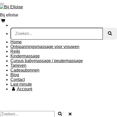
Ga
direct
naar
Bij
elloïse
de
hoofdinhoud
Home
Ontspanningsmassage voor vrouwen
Reiki
Kindermassage
Cursus babymassage / peutermassage
Tarieven
Cadeaubonnen
Blog
Contact
Last minute
Account