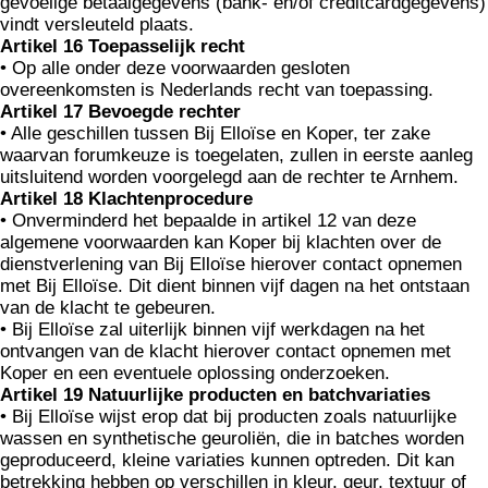
gevoelige betaalgegevens (bank- en/of creditcardgegevens)
vindt versleuteld plaats.
Artikel 16 Toepasselijk recht
• Op alle onder deze voorwaarden geslo­ten
overeenkomsten is Ne­derlands recht van toepassing.
Artikel 17 Bevoegde rechter
• Alle geschillen tussen Bij Elloïse en Koper, ter zake
waarvan forumkeuze is toegelaten, zullen in eerste aanleg
uitsluitend worden voor­gelegd aan de rechter te Arnhem.
Artikel 18 Klachtenprocedure
• Onverminderd het bepaalde in artikel 12 van deze
algemene voorwaarden kan Koper bij klachten over de
dienstverlening van Bij Elloïse hierover contact opnemen
met Bij Elloïse. Dit dient binnen vijf dagen na het ontstaan
van de klacht te gebeuren.
• Bij Elloïse zal uiterlijk binnen vijf werkdagen na het
ontvangen van de klacht hierover contact opnemen met
Koper en een eventuele oplossing onderzoeken.
Artikel 19 Natuurlijke producten en batchvariaties
• Bij Elloïse wijst erop dat bij producten zoals natuurlijke
wassen en synthetische geuroliën, die in batches worden
geproduceerd, kleine variaties kunnen optreden. Dit kan
betrekking hebben op verschillen in kleur, geur, textuur of