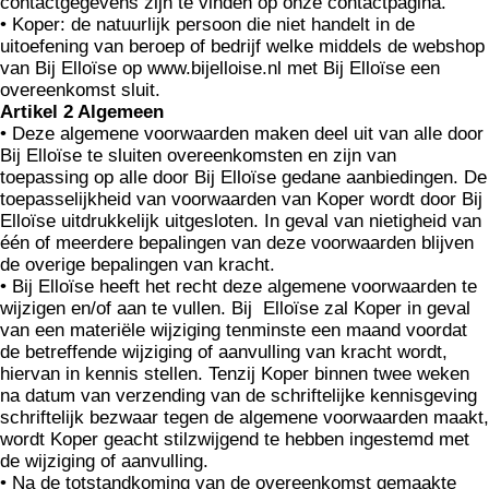
contactgegevens zijn te vinden op onze contactpagina.
• Koper: de natuurlijk persoon die niet handelt in de
uitoefening van beroep of bedrijf welke middels de webshop
van Bij Elloïse op www.bijelloise.nl met Bij Elloïse een
overeenkomst sluit.
Artikel 2 Algemeen
• Deze algemene voorwaarden maken deel uit van alle door
Bij Elloïse te sluiten overeenkomsten en zijn van
toepassing op alle door Bij Elloïse gedane aanbiedingen. De
toepasselijkheid van voorwaarden van Koper wordt door Bij
Elloïse uitdrukke­lijk uitgesloten. In geval van nietigheid van
één of meerdere bepalingen van deze voorwaarden blijven
de overige bepa­lingen van kracht.
• Bij Elloïse heeft het recht deze algemene voorwaarden te
wijzigen en/of aan te vullen. Bij Elloïse zal Koper in geval
van een materiële wijziging tenminste een maand voordat
de betreffende wijziging of aanvulling van kracht wordt,
hiervan in kennis stellen. Tenzij Koper binnen twee weken
na datum van verzending van de schriftelijke kennisgeving
schriftelijk bezwaar tegen de algemene voorwaarden maakt,
wordt Koper geacht stilzwijgend te hebben ingestemd met
de wijziging of aanvulling.
• Na de totstandkoming van de overeenkomst gemaakte