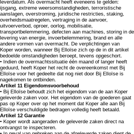
leverdatum. Als overmacht heeft eveneens te gelden:
ijsgang, extreme weersomstandigheden, terroristische
aanslagen, overstroming, juridische restricties, staking,
overheidsmaatrege­len, vertraging in de aanvoer,
uitvoerverbod, oproer, oorlog, mobilisatie,
transportbelemmering, defecten aan machi­nes, storing in de
levering van energie, invoerbelemmering, brand en alle
andere vormen van overmacht. De verplichtingen van
Koper worden, wanneer Bij Elloïse zich op de in dit artikel
bedoelde omstandigheden beroept, tevens opgeschort.
• Indien de overmachtssituatie één maand of langer heeft
geduurd, heeft Koper het recht de overeenkomst met Bij
Elloïse voor het gedeelte dat nog niet door Bij Elloïse is
nagekomen te ontbinden.
Artikel 11 Eigendomsvoorbehoud
• Bij Elloïse behoudt zich het eigendom van de aan Koper
geleverde zaken voor. Het eigendom van de goederen gaat
pas op Koper over op het moment dat Koper alle aan Bij
Elloïse verschuldigde bedragen volledig heeft betaald.
Artikel 12 Garantie
• Koper wordt aangeraden de geleverde zaken direct na
ontvangst te inspecteren.
• In geval van gebreken aan de afgeleverde zaken dient de