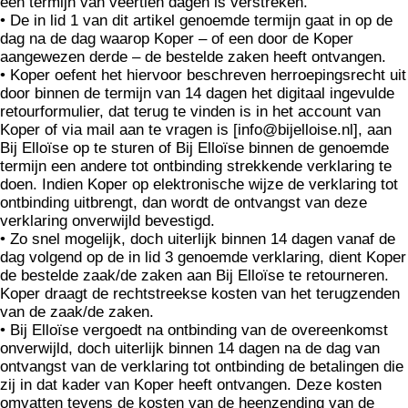
een termijn van veertien dagen is verstreken.
• De in lid 1 van dit artikel genoemde termijn gaat in op de
dag na de dag waarop Koper – of een door de Koper
aangewezen derde – de bestelde zaken heeft ontvangen.
• Koper oefent het hiervoor beschreven herroepingsrecht uit
door binnen de termijn van 14 dagen het digitaal ingevulde
retourformulier, dat terug te vinden is in het account van
Koper of via mail aan te vragen is [info@bijelloise.nl], aan
Bij Elloïse op te sturen of Bij Elloïse binnen de genoemde
termijn een andere tot ontbinding strekkende verklaring te
doen. Indien Koper op elektronische wijze de verklaring tot
ontbinding uitbrengt, dan wordt de ontvangst van deze
verklaring onverwijld bevestigd.
• Zo snel mogelijk, doch uiterlijk binnen 14 dagen vanaf de
dag volgend op de in lid 3 genoemde verklaring, dient Koper
de bestelde zaak/de zaken aan Bij Elloïse te retourneren.
Koper draagt de rechtstreekse kosten van het terugzenden
van de zaak/de zaken.
• Bij Elloïse vergoedt na ontbinding van de overeenkomst
onverwijld, doch uiterlijk binnen 14 dagen na de dag van
ontvangst van de verklaring tot ontbinding de betalingen die
zij in dat kader van Koper heeft ontvangen. Deze kosten
omvatten tevens de kosten van de heenzending van de