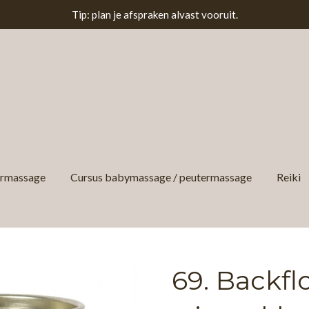
Tip: plan je afspraken alvast vooruit.
ermassage
Cursus babymassage / peutermassage
Reiki
69. Backfl