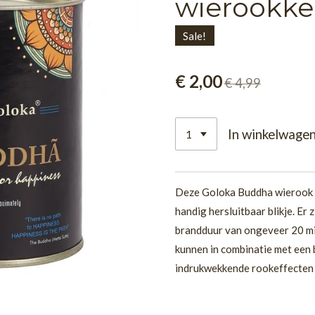
wierookke
Sale!
€ 2,00
€ 4,99
In winkelwage
Deze Goloka Buddha wierook b
handig hersluitbaar blikje. Er z
brandduur van ongeveer 20 mi
kunnen in combinatie met een
indrukwekkende rookeffecten 