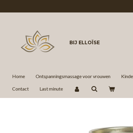
Ga
direct
naar
de
hoofdinhoud
BIJ
ELLOÏSE
Home
Ontspanningsmassage voor vrouwen
Kind
Contact
Last minute