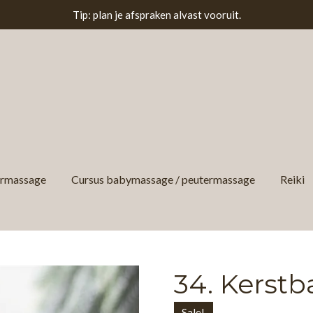
Tip: plan je afspraken alvast vooruit.
ermassage
Cursus babymassage / peutermassage
Reiki
34. Kerstb
Sale!