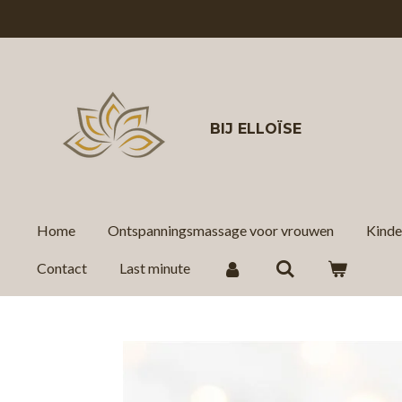
Ga
direct
naar
de
hoofdinhoud
BIJ
ELLOÏSE
Home
Ontspanningsmassage voor vrouwen
Kind
Contact
Last minute