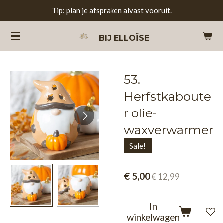
Tip: plan je afspraken alvast vooruit.
Ga
direct
BIJ
ELLOÏSE
naar
de
hoofdinhoud
53.
Herfstkaboute
r olie-
waxverwarmer
Sale!
€ 5,00
€ 12,99
In
winkelwagen