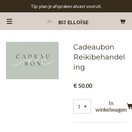
Tip: plan je afspraken alvast vooruit.
Ga
direct
BIJ
ELLOÏSE
naar
de
hoofdinhoud
Cadeaubon
Reikibehandel
ing
€ 50,00
In
winkelwagen